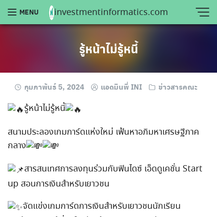
Skip
investmentinformatics.com
MENU
to
content
รู้หน้าไม่รู้หนี้
กุมภาพันธ์ 5, 2024
แอดมินพี่ INI
ข่าวสารคณะ
รู้หน้าไม่รู้หนี้
สนามประลองเกมการ์ดแห่งใหม่ เฟ้นหาอภิมหาเศรษฐีภาค
กลาง
สารสนเทศการลงทุนร่วมกับฟินไดซ์ เอ็ดดูเคชั่น Start
up สอนการเงินสำหรับเยาวชน
จัดแข่งเกมการ์ดการเงินสำหรับเยาวชนนักเรียน