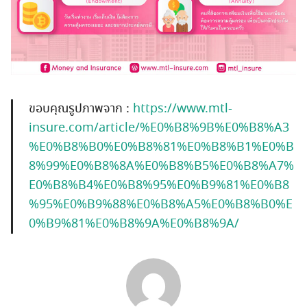
ขอบคุณรูปภาพจาก :
https://www.mtl-
insure.com/article/%E0%B8%9B%E0%B8%A3
%E0%B8%B0%E0%B8%81%E0%B8%B1%E0%B
8%99%E0%B8%8A%E0%B8%B5%E0%B8%A7%
E0%B8%B4%E0%B8%95%E0%B9%81%E0%B8
%95%E0%B9%88%E0%B8%A5%E0%B8%B0%E
0%B9%81%E0%B8%9A%E0%B8%9A/