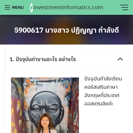
Skip
investmentinformatics.com
MENU
to
content
5900617 นางสาว ปฏิญญา กำลังดี
1. ปัจจุบันทำงานอะไร อย่างไร
ปัจจุบันกำลังเรียน
คอร์สเสริมภาษา
อังกฤษที่ประเทศ
ออสเตรเลียค่ะ