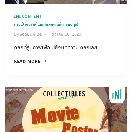
INI CONTENT
กระเป๋าแบรนด์เนมที่ควรค่าแก่การลงทุน!!
By
แอดมินพี่ INI
ตุลาคม 30, 2023
คลิกที่รูปภาพเพื่อไปยังบทความ คลิกเลย!
กระเป๋า
READ MORE
แบ
รนด์เนม
ที่
ควร
ค่า
แก่
การ
ลงทุน!!