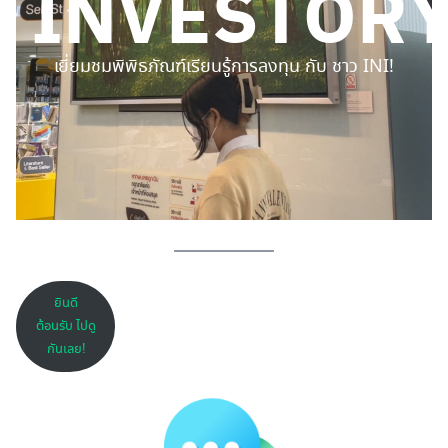
INVESTOR
เยี่ยมชมพิพิธภัณฑ์เรียนรู้การลงทุน กับ ชาว INI!
ยินดี
ต้อนรับ ไปดู
กันเลย!